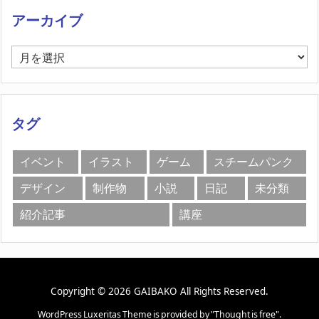
アーカイブ
ア
ー
カ
イ
ブ
タグ
イベント
イラスト
ゲーム
スチームパンク
デザイン
制作物
小説
日記
未分類
紹介記事
講座
Copyright ©
2026
GAIBAKO
All Rights Reserved.
WordPress Luxeritas Theme is provided by "
Thought is free
".