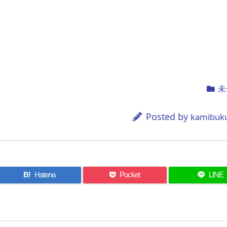
未
Posted by
kamibuk
B!
Hatena
Pocket
LINE