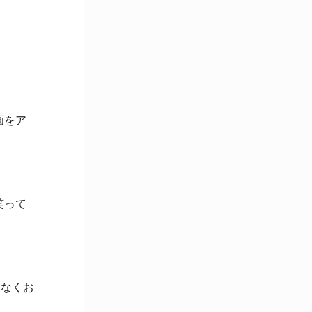
画をア
笑って
慮なくお