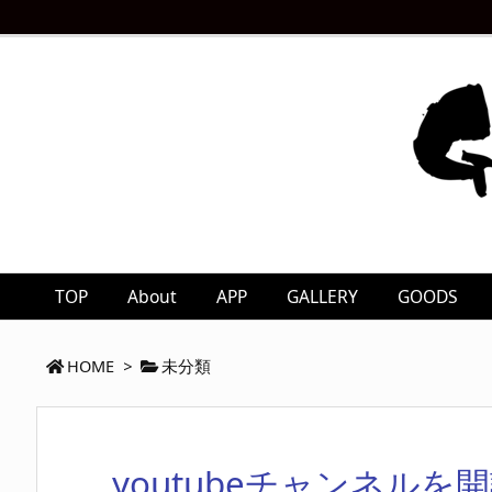
TOP
About
APP
GALLERY
GOODS
HOME
>
未分類
youtubeチャンネル