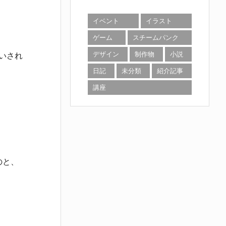
イベント
イラスト
ゲーム
スチームパンク
デザイン
制作物
小説
違いされ
日記
未分類
紹介記事
講座
のと、