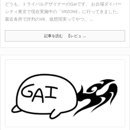
どうも、トライバルデザイナーのGaiです。 お台場ダイバー
シティ東京で現在実施中の「VRZONE」に行ってきました。
最近各所で評判のVR、仮想現実ってやつ。 ...
記事を読む
【レビュ ...