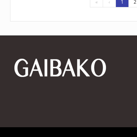
«
‹
1
2