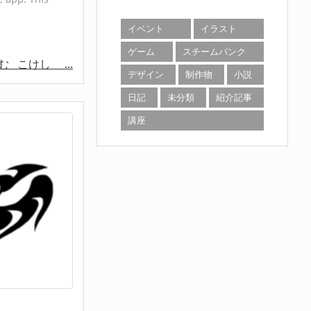
イベント
イラスト
ゲーム
スチームパンク
読む
こけし ...
デザイン
制作物
小説
日記
未分類
紹介記事
講座