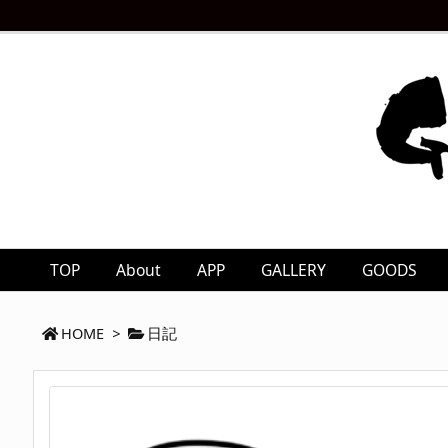
TOP
About
APP
GALLERY
GOODS
HOME
>
日記