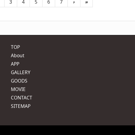
3
4
5
6
7
›
»
TOP
About
APP
GALLERY
GOODS
MOVIE
CONTACT
SITEMAP