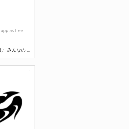
pp as free
読む
みんなの ...