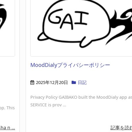
MoodDialyプライバシーポリシー
2025年12月20日
日記
Privacy Policy GAIBAKO built the MoodDialy app as
SERVICE is prov ...
pp. This
ha n ...
記事を読