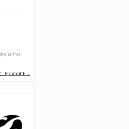
app as free
む
PharaohB ...