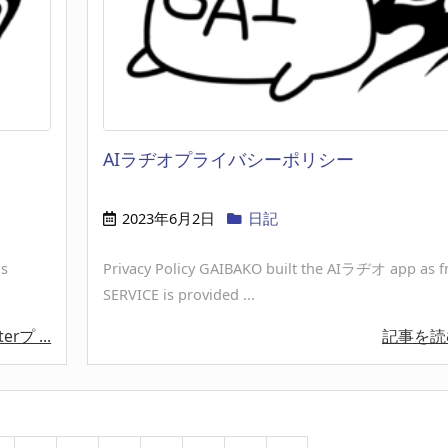
AIラヂオプライバシーポリシー
2023年6月2日
日記
is
Privacy Policy GAIBAKO built the AIラヂオ app as fr
SERVICE is provided ...
terプ ...
記事を