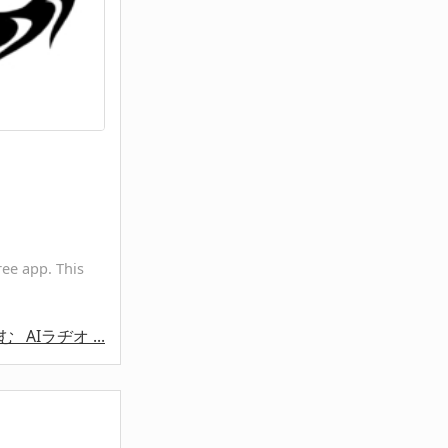
ee app. This
読む
AIラヂオ ...