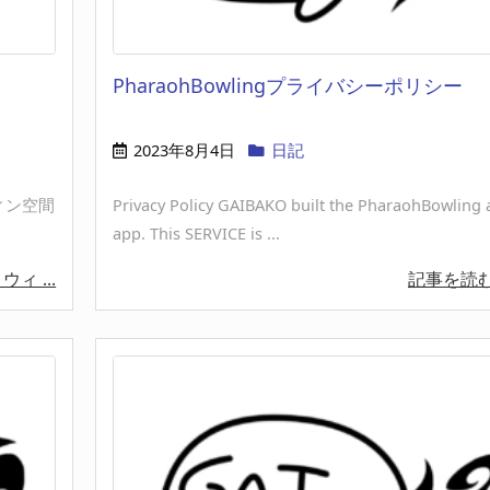
PharaohBowlingプライバシーポリシー
2023年8月4日
日記
ロウィン空間
Privacy Policy GAIBAKO built the PharaohBowling 
app. This SERVICE is ...
ィ ...
記事を読