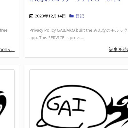
2023年12月14日
日記
free
Privacy Policy GAIBAKO built the みんなのモルック a
app. This SERVICE is provi ...
ohS ...
記事を