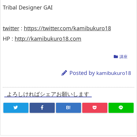
Tribal Designer GAI
twitter
:
https://twitter.com/kamibukuro18
HP :
http://kamibukuro18.com
講座
Posted by
kamibukuro18
よろしければシェアお願いします
B!