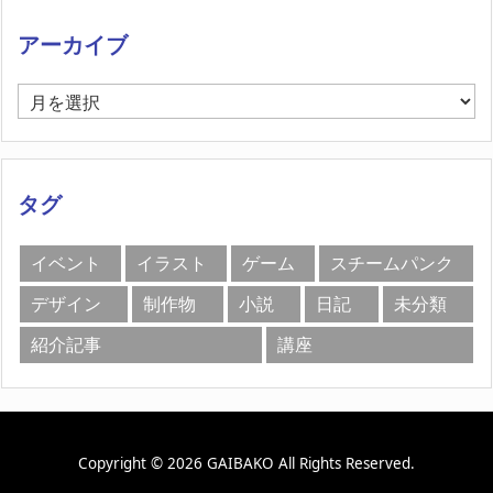
アーカイブ
ア
ー
カ
イ
ブ
タグ
イベント
イラスト
ゲーム
スチームパンク
デザイン
制作物
小説
日記
未分類
紹介記事
講座
Copyright ©
2026
GAIBAKO
All Rights Reserved.