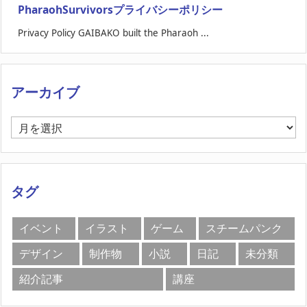
PharaohSurvivorsプライバシーポリシー
Privacy Policy GAIBAKO built the Pharaoh ...
アーカイブ
ア
ー
カ
イ
ブ
タグ
イベント
イラスト
ゲーム
スチームパンク
デザイン
制作物
小説
日記
未分類
紹介記事
講座