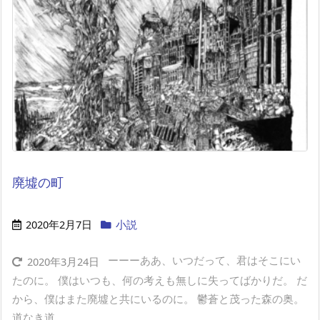
廃墟の町
2020年2月7日
小説
ーーーああ、いつだって、君はそこにい
2020年3月24日
たのに。 僕はいつも、何の考えも無しに失ってばかりだ。 だ
から、僕はまた廃墟と共にいるのに。 鬱蒼と茂った森の奥。
道なき道 ...