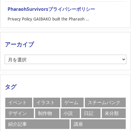
PharaohSurvivorsプライバシーポリシー
Privacy Policy GAIBAKO built the Pharaoh ...
アーカイブ
ア
ー
カ
イ
ブ
タグ
イベント
イラスト
ゲーム
スチームパンク
デザイン
制作物
小説
日記
未分類
紹介記事
講座